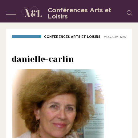
Aller
Conférences Arts et
Recherch
au
Loisirs
Afficher
L’Association
contenu
«
ou
les
masquer
CONFÉRENCES ARTS ET LOISIRS
ASSOCIATION
Conférences
la
Arts
et
navigation
danielle-carlin
Loisirs
»
est
une
association
régie
par
la
loi
de