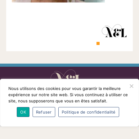
1901
ayant
une
vocation
culturelle.
Nous utilisons des cookies pour vous garantir la meilleure
L’association
Programmes
Intervenants
expérience sur notre site web. Si vous continuez à utiliser ce
Adhésions
Partenaires
Contact
site, nous supposerons que vous en êtes satisfait.
Mentions légales
© Conférences arts et loisirs 2026
OK
Refuser
Politique de confidentialité
Nous
suivre
sur
Facebook