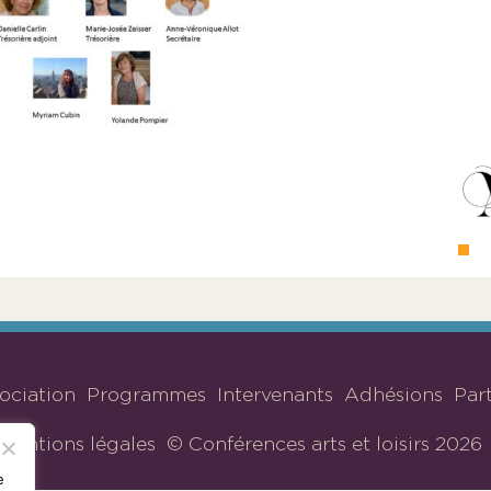
sociation
Programmes
Intervenants
Adhésions
Par
Mentions légales
© Conférences arts et loisirs 2026
e