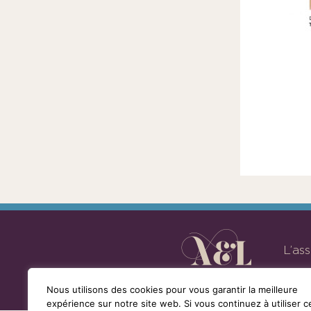
la
loi
de
1901
ayant
une
vocation
culturelle.
L’as
Nous utilisons des cookies pour vous garantir la meilleure
expérience sur notre site web. Si vous continuez à utiliser c