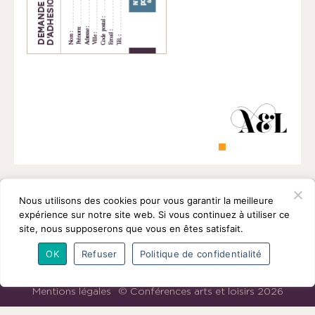
1901
ayant
une
vocation
culturelle.
Nous utilisons des cookies pour vous garantir la meilleure
expérience sur notre site web. Si vous continuez à utiliser ce
site, nous supposerons que vous en êtes satisfait.
OK
Refuser
Politique de confidentialité
L’association
Programmes
Intervenants
Adhésions
Partenaires
Contact
Mentions légales
© Conférences arts et loisirs 2026
Nous