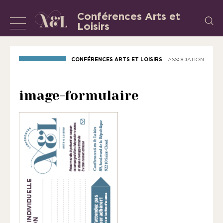
Aller
Conférences Arts et
Recherch
au
Loisirs
Afficher
L’Association
contenu
«
ou
les
masquer
CONFÉRENCES ARTS ET LOISIRS
ASSOCIATION
Conférences
la
Arts
et
navigation
image-formulaire
Loisirs
»
est
une
association
régie
par
la
loi
de