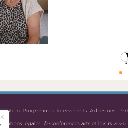
sociation
Programmes
Intervenants
Adhésions
Par
Mentions légales
© Conférences arts et loisirs 2026
e