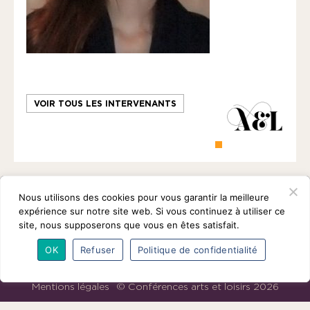
1901
ayant
une
vocation
culturelle.
VOIR TOUS LES INTERVENANTS
Nous utilisons des cookies pour vous garantir la meilleure
expérience sur notre site web. Si vous continuez à utiliser ce
site, nous supposerons que vous en êtes satisfait.
OK
Refuser
Politique de confidentialité
L’association
Programmes
Intervenants
Adhésions
Partenaires
Contact
Mentions légales
© Conférences arts et loisirs 2026
Nous