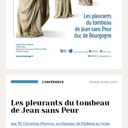
1901
ayant
une
vocation
culturelle.
CONFÉRENCE
MARDI 14 MAI 2013
Les pleurants du tombeau
de Jean sans Peur
par
M. Christian Monjou
, professeur de Khâgne au lycée