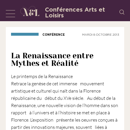
Aller
Conférences Arts et
Recherch
au
Loisirs
Afficher
L’Association
contenu
«
ou
les
masquer
CONFÉRENCE
MARDI 8 OCTOBRE 2013
Conférences
la
Arts
et
navigation
La Renaissance entre
Loisirs
Mythes et Réalité
»
est
Le printemps de la Renaissance
une
Retrace la genèse de cet immense mouvement
association
artistique et culturel qui naît dans la Florence
régie
républicaine du début du XVe siècle. Au début de la
par
Renaissance, une nouvelle vision de l’homme dans son
la
rapport à l’univers et à l’histoire se met en place à
loi
Florence. L’exposition présente les oeuvres conçues à
de
partir des innovations majeures, souvent liées à