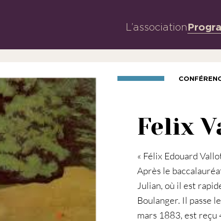
L’association
Progr
CONFÉREN
Felix V
« Félix Edouard Vall
Après le baccalauréat
Julian, où il est ra
Boulanger. Il passe l
mars 1883, est reçu 4