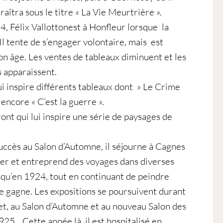
aîtra sous le titre « La Vie Meurtrière ».
4, Félix Vallottonest à Honfleur lorsque la
Il tente de s’engager volontaire, mais est
on âge. Les ventes de tableaux diminuent et les
s apparaissent.
i inspire différents tableaux dont » Le Crime
 encore « C’est la guerre ».
front qui lui inspire une série de paysages de
uccès au Salon d’Automne, il séjourne à Cagnes
ver et entreprend des voyages dans diverses
squ’en 1924, tout en continuant de peindre
le gagne. Les expositions se poursuivent durant
t, au Salon d’Automne et au nouveau Salon des
925. Cette année là, il est hospitalisé en