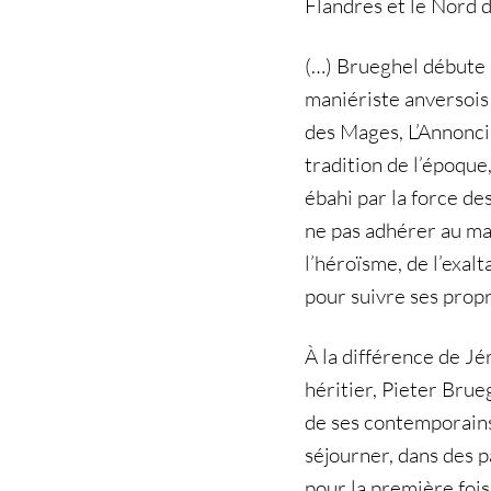
Flandres et le Nord d
(…) Brueghel débute 
maniériste anversois 
des Mages, L’Annonci
tradition de l’époque,
ébahi par la force de
ne pas adhérer au man
l’héroïsme, de l’exalt
pour suivre ses prop
À la différence de Jé
héritier, Pieter Brue
de ses contemporains
séjourner, dans des 
pour la première fois