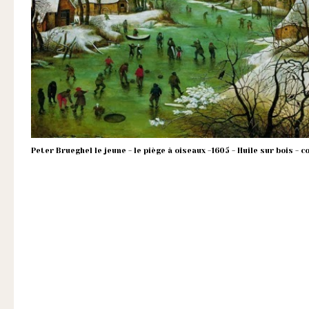
la
loi
de
1901
ayant
une
vocation
culturelle.
Peter Brueghel le jeune - le piège à oiseaux -1605 - Huile sur bois - 