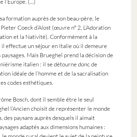
e l’Europe. (…)
sa formation auprès de son beau-père, le
Pieter Coeck d’Alost (œuvre n° 2, L’Adoration
ation et la Nativité). Conformément à la
 il effectue un séjour en Italie où il demeure
s paysages. Mais Brueghel prend la décision de
iérisme italien : il se détourne donc de
ation idéale de l’homme et de la sacralisation
res codes esthétiques.
rôme Bosch, dont il semble être le seul
ghel l’Ancien choisit de représenter le monde
, des paysans auprès desquels il aimait
paysages adaptés aux dimensions humaines :
, le monde rural devient le sujet de la peinture.