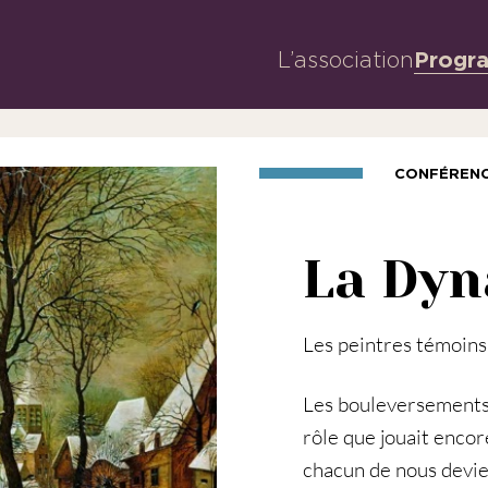
L’association
Progr
CONFÉREN
La Dyn
Les peintres témoins
Les bouleversements 
rôle que jouait encore 
chacun de nous devie