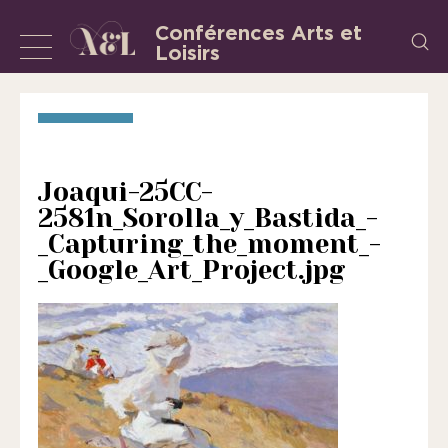
Aller
Conférences Arts et
Recherch
au
Loisirs
Afficher
L’Association
contenu
«
ou
les
masquer
Conférences
la
Arts
et
navigation
Joaqui-25CC-
Loisirs
2581n_Sorolla_y_Bastida_-
»
_Capturing_the_moment_-
est
_Google_Art_Project.jpg
une
association
régie
par
la
loi
de