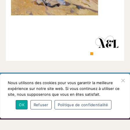
1901
ayant
une
vocation
culturelle.
Nous utilisons des cookies pour vous garantir la meilleure
expérience sur notre site web. Si vous continuez à utiliser ce
site, nous supposerons que vous en êtes satisfait.
L’association
Programmes
Intervenants
OK
Refuser
Politique de confidentialité
Adhésions
Partenaires
Contact
Mentions légales
© Conférences arts et loisirs 2026
Nous
suivre