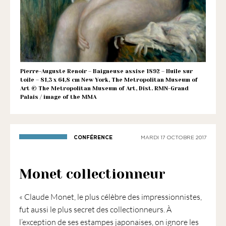
1901
ayant
une
vocation
culturelle.
Pierre-Auguste Renoir – Baigneuse assise 1892 – Huile sur
toile – 81,3 x 64,8 cm New York, The Metropolitan Museum of
Art © The Metropolitan Museum of Art, Dist. RMN-Grand
Palais / image of the MMA
CONFÉRENCE
MARDI 17 OCTOBRE 2017
Monet collectionneur
« Claude Monet, le plus célèbre des impressionnistes,
fut aussi le plus secret des collectionneurs. À
l’exception de ses estampes japonaises, on ignore les