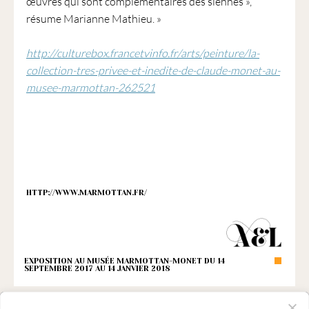
œuvres qui sont complémentaires des siennes »,
résume Marianne Mathieu. »
http://culturebox.francetvinfo.fr/arts/peinture/la-
collection-tres-privee-et-inedite-de-claude-monet-au-
musee-marmottan-262521
HTTP://WWW.MARMOTTAN.FR/
EXPOSITION AU MUSÉE MARMOTTAN-MONET DU 14
SEPTEMBRE 2017 AU 14 JANVIER 2018