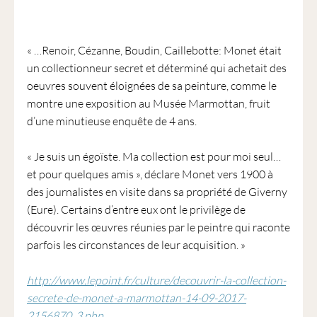
« …Renoir, Cézanne, Boudin, Caillebotte: Monet était
un collectionneur secret et déterminé qui achetait des
oeuvres souvent éloignées de sa peinture, comme le
montre une exposition au Musée Marmottan, fruit
d’une minutieuse enquête de 4 ans.
« Je suis un égoïste. Ma collection est pour moi seul…
et pour quelques amis », déclare Monet vers 1900 à
des journalistes en visite dans sa propriété de Giverny
(Eure). Certains d’entre eux ont le privilège de
découvrir les œuvres réunies par le peintre qui raconte
parfois les circonstances de leur acquisition. »
http://www.lepoint.fr/culture/decouvrir-la-collection-
secrete-de-monet-a-marmottan-14-09-2017-
2156870_3.php