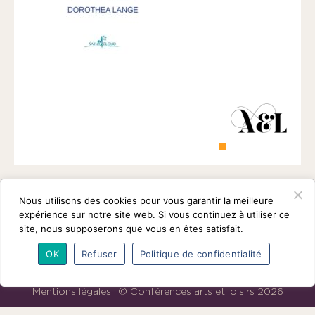
1901
ayant
une
vocation
culturelle.
Nous utilisons des cookies pour vous garantir la meilleure
expérience sur notre site web. Si vous continuez à utiliser ce
site, nous supposerons que vous en êtes satisfait.
OK
Refuser
Politique de confidentialité
L’association
Programmes
Intervenants
Adhésions
Partenaires
Contact
Mentions légales
© Conférences arts et loisirs 2026
Nous