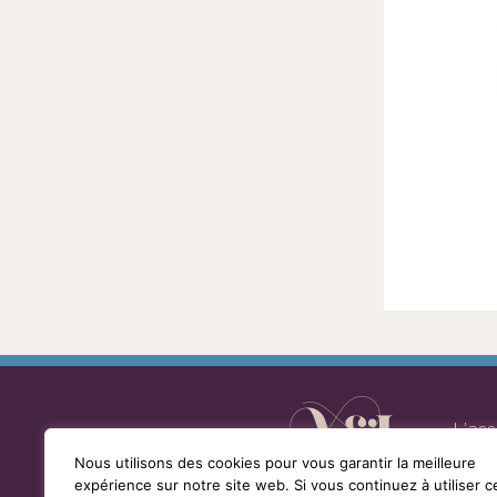
la
loi
de
1901
ayant
une
vocation
culturelle.
L’as
Nous utilisons des cookies pour vous garantir la meilleure
expérience sur notre site web. Si vous continuez à utiliser c