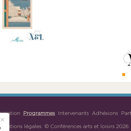
sociation
Programmes
Intervenants
Adhésions
Par
Mentions légales
© Conférences arts et loisirs 2026
e