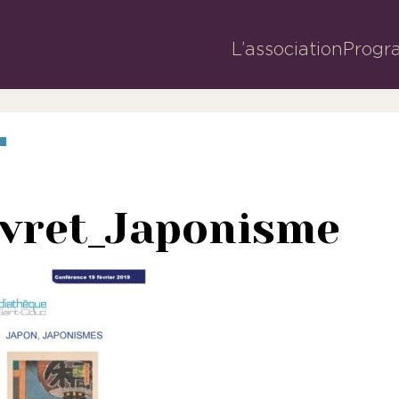
L’association
Progr
ivret_Japonisme