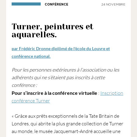
1901
CONFÉRENCE
24 NOVEMBRE
ayant
une
vocation
Turner, peintures et
culturelle.
aquarelles.
par Frédéric Dronne diplômé de l'école du Louvre et
conférence national.
Pour les personnes extérieures à l’association ou les
adhérents qui ne s’étaient pas inscrits à cette
conférence :
Pour s’inscrire à la conférence virtuelle
:
Inscription
conférence Turner
« Grâce aux prêts exceptionnels de la Tate Britain de
Londres, qui abrite la plus grande collection de Turner
au monde, le musée Jacquemart-André accueille une