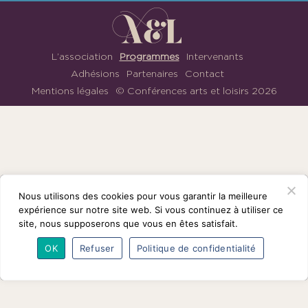
1901
ayant
une
vocation
L’association
Programmes
Intervenants
culturelle.
Adhésions
Partenaires
Contact
Mentions légales
© Conférences arts et loisirs 2026
Nous
suivre
sur
Facebook
Nous utilisons des cookies pour vous garantir la meilleure
expérience sur notre site web. Si vous continuez à utiliser ce
site, nous supposerons que vous en êtes satisfait.
OK
Refuser
Politique de confidentialité