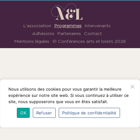
1901
ayant
une
vocation
L’association
Programmes
Intervenants
culturelle.
Adhésions
Partenaires
Contact
Mentions légales
© Conférences arts et loisirs 2026
Nous
suivre
sur
Facebook
Nous utilisons des cookies pour vous garantir la meilleure
expérience sur notre site web. Si vous continuez à utiliser ce
site, nous supposerons que vous en êtes satisfait.
OK
Refuser
Politique de confidentialité