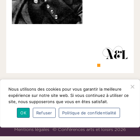
1901
ayant
une
vocation
culturelle.
Nous utilisons des cookies pour vous garantir la meilleure
expérience sur notre site web. Si vous continuez à utiliser ce
site, nous supposerons que vous en êtes satisfait.
OK
Refuser
Politique de confidentialité
L’association
Programmes
Intervenants
Adhésions
Partenaires
Contact
Mentions légales
© Conférences arts et loisirs 2026
Nous