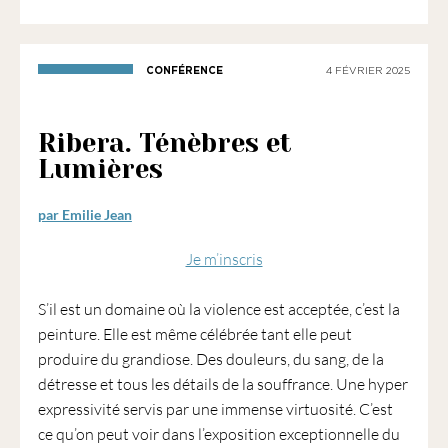
1901
ayant
une
CONFÉRENCE
4 FÉVRIER 2025
vocation
culturelle.
Ribera. Ténèbres et
Lumières
par Emilie Jean
Je m’inscris
S’il est un domaine où la violence est acceptée, c’est la
peinture. Elle est même célébrée tant elle peut
produire du grandiose. Des douleurs, du sang, de la
détresse et tous les détails de la souffrance. Une hyper
expressivité servis par une immense virtuosité. C’est
ce qu’on peut voir dans l’exposition exceptionnelle du