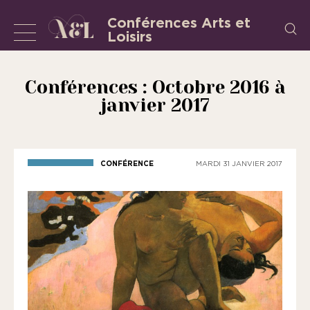
Aller
Conférences Arts et
Recherch
au
Loisirs
Afficher
L’Association
contenu
«
ou
les
masquer
Conférences : Octobre 2016 à
Conférences
janvier 2017
la
Arts
et
navigation
Loisirs
»
CONFÉRENCE
MARDI 31 JANVIER 2017
est
une
association
régie
par
la
loi
de