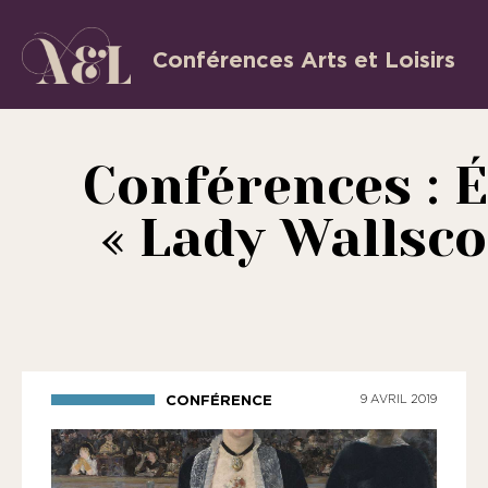
Aller
au
Conférences Arts et Loisirs
L’Association
contenu
«
les
Conférences : É
Conférences
Arts
« Lady Wallsco
et
Loisirs
»
est
une
association
CONFÉRENCE
9 AVRIL 2019
régie
par