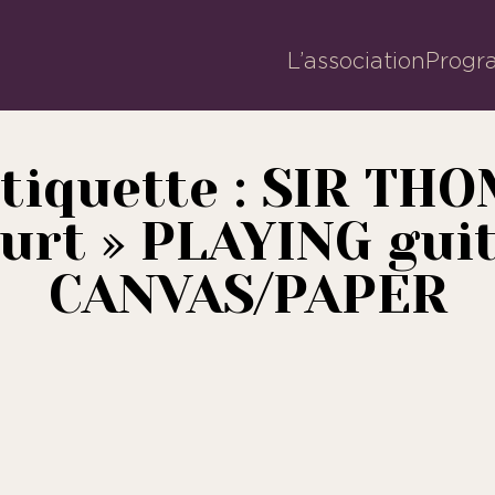
L’association
Progr
tiquette :
SIR TH
urt » PLAYING gui
CANVAS/PAPER