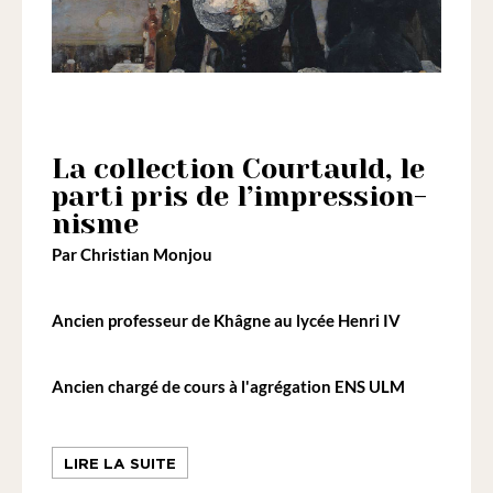
la
loi
de
1901
ayant
La collection Courtauld, le
une
parti pris de l’impression-
vocation
nisme
culturelle.
Par Christian Monjou
Ancien professeur de Khâgne au lycée Henri IV
Ancien chargé de cours à l'agrégation ENS ULM
LIRE LA SUITE