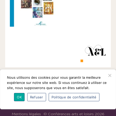
1901
ayant
une
vocation
culturelle.
Nous utilisons des cookies pour vous garantir la meilleure
expérience sur notre site web. Si vous continuez à utiliser ce
site, nous supposerons que vous en êtes satisfait.
OK
Refuser
Politique de confidentialité
L’association
Programmes
Intervenants
Adhésions
Partenaires
Contact
Mentions légales
© Conférences arts et loisirs 2026