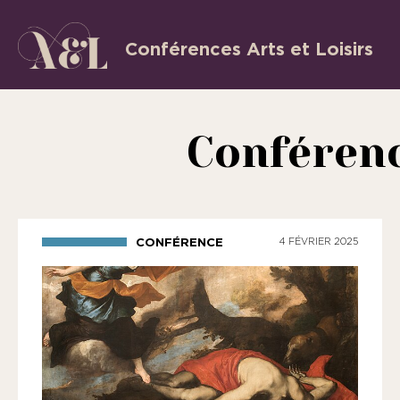
Aller
au
Conférences Arts et Loisirs
L’Association
contenu
«
les
Conférenc
Conférences
Arts
et
Loisirs
CONFÉRENCE
4 FÉVRIER 2025
»
est
une
association
régie
par