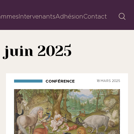
Reche
ammes
Intervenants
Adhésion
Contact
 juin 2025
CONFÉRENCE
18 MARS 2025