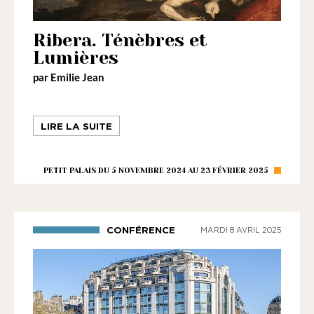
la
loi
Ribera. Ténèbres et
de
Lumières
1901
par Emilie Jean
ayant
une
LIRE LA SUITE
vocation
culturelle.
PETIT PALAIS DU 5 NOVEMBRE 2024 AU 23 FÉVRIER 2025
CONFÉRENCE
MARDI 8 AVRIL 2025