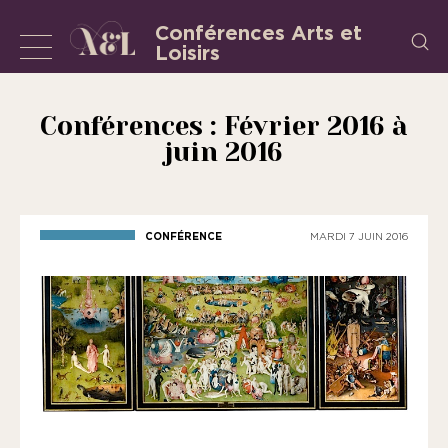
Aller
Conférences Arts et
Recherch
au
Loisirs
Afficher
L’Association
contenu
«
ou
les
masquer
Conférences : Février 2016 à
Conférences
juin 2016
la
Arts
et
navigation
Loisirs
»
CONFÉRENCE
MARDI 7 JUIN 2016
est
une
association
régie
par
la
loi
de