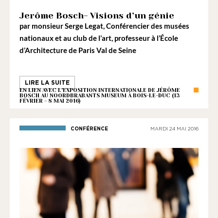
1901
ayant
Jerôme Bosch- Visions d’un génie
par
monsieur Serge Legat
une
, Conférencier des musées
nationaux et au club de l’art, professeur à l’École
vocation
d’Architecture de Paris Val de Seine
culturelle.
LIRE LA SUITE
EN LIEN AVEC L'EXPOSITION INTERNATIONALE DE JÉRÔME
BOSCH AU NOORDBRABANTS MUSEUM À BOIS-LE-DUC (13
FÉVRIER - 8 MAI 2016)
CONFÉRENCE
MARDI 24 MAI 2016