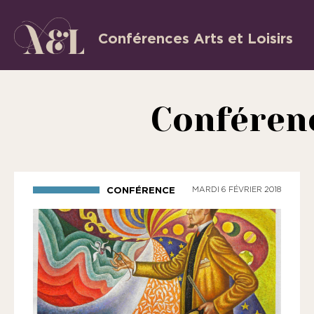
Aller
au
Conférences Arts et Loisirs
L’Association
contenu
«
les
Conférenc
Conférences
Arts
et
Loisirs
CONFÉRENCE
MARDI 6 FÉVRIER 2018
»
est
une
association
régie
par