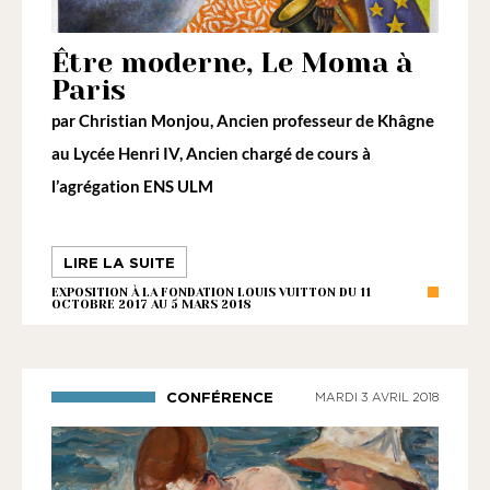
la
loi
Être moderne, Le Moma à
de
Paris
1901
par
Christian Monjou
, Ancien professeur de Khâgne
ayant
au Lycée Henri IV, Ancien chargé de cours à
une
l’agrégation ENS ULM
vocation
culturelle.
LIRE LA SUITE
EXPOSITION À LA FONDATION LOUIS VUITTON DU 11
OCTOBRE 2017 AU 5 MARS 2018
CONFÉRENCE
MARDI 3 AVRIL 2018