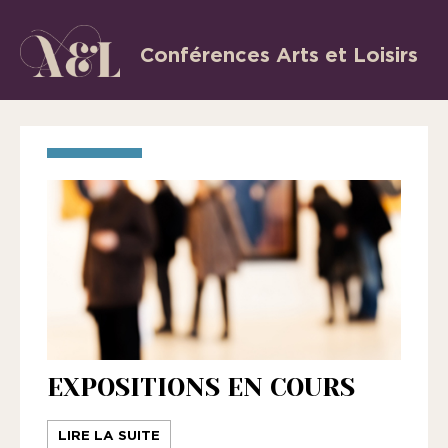
Aller
au
Conférences Arts et Loisirs
L’Association
contenu
«
les
Conférences
Arts
et
Loisirs
»
est
une
association
EXPOSITIONS EN COURS
régie
par
LIRE LA SUITE