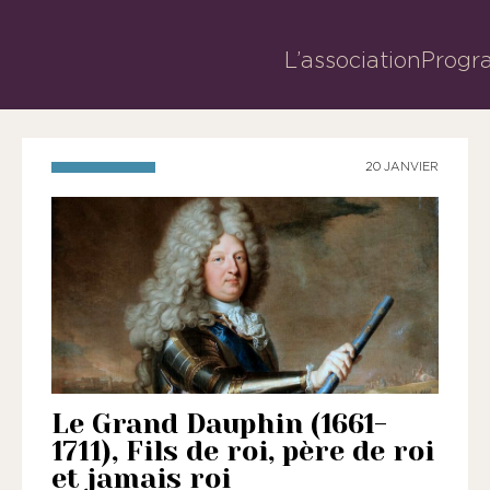
L’association
Progr
20 JANVIER
Le Grand Dauphin (1661-
1711), Fils de roi, père de roi
et jamais roi