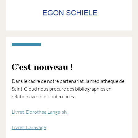
1901
ayant
une
vocation
culturelle.
C’est nouveau !
Dans le cadre de notre partenariat, la médiathèque de
Saint-Cloud nous procure des bibliographies en
relation avec nos conférences.
Livret_Dorothea Lange_sh
Livret_Caravage