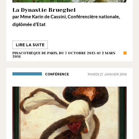
1901
ayant
La Dynastie Brueghel
par
Mme Karin de Cassini
une
, Conférencière nationale,
diplômée d’Etat
vocation
culturelle.
LIRE LA SUITE
PINACOTHÈQUE DE PARIS, DU 7 OCTOBRE 2013 AU 2 MARS
2014
CONFÉRENCE
MARDI 21 JANVIER 2014