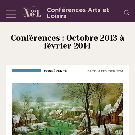
Aller
Conférences Arts et
Recherch
au
Loisirs
Afficher
L’Association
contenu
«
ou
les
masquer
Conférences : Octobre 2013 à
Conférences
février 2014
la
Arts
et
navigation
Loisirs
»
CONFÉRENCE
MARDI 4 FÉVRIER 2014
est
une
association
régie
par
la
loi
de