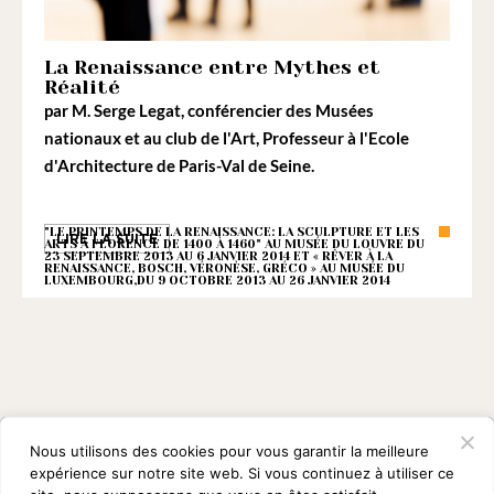
La Renaissance entre Mythes et
Réalité
par
M. Serge Legat
, conférencier des Musées
nationaux et au club de l'Art, Professeur à l'Ecole
d'Architecture de Paris-Val de Seine.
"LE PRINTEMPS DE LA RENAISSANCE: LA SCULPTURE ET LES
LIRE LA SUITE
ARTS À FLORENCE DE 1400 À 1460" AU MUSÉE DU LOUVRE DU
23 SEPTEMBRE 2013 AU 6 JANVIER 2014 ET « RÊVER À LA
RENAISSANCE, BOSCH, VÉRONÈSE, GRÉCO » AU MUSÉE DU
LUXEMBOURG,DU 9 OCTOBRE 2013 AU 26 JANVIER 2014
Nous utilisons des cookies pour vous garantir la meilleure
expérience sur notre site web. Si vous continuez à utiliser ce