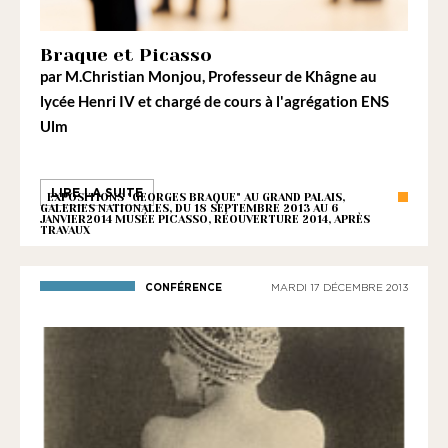
Braque et Picasso
par
M.Christian Monjou
, Professeur de Khâgne au
lycée Henri IV et chargé de cours à l'agrégation ENS
Ulm
LIRE LA SUITE
EXPOSITIONS "GEORGES BRAQUE" AU GRAND PALAIS,
GALERIES NATIONALES, DU 18 SEPTEMBRE 2013 AU 6
JANVIER2014 MUSÉE PICASSO, RÉOUVERTURE 2014, APRÈS
TRAVAUX
CONFÉRENCE
MARDI 17 DÉCEMBRE 2013