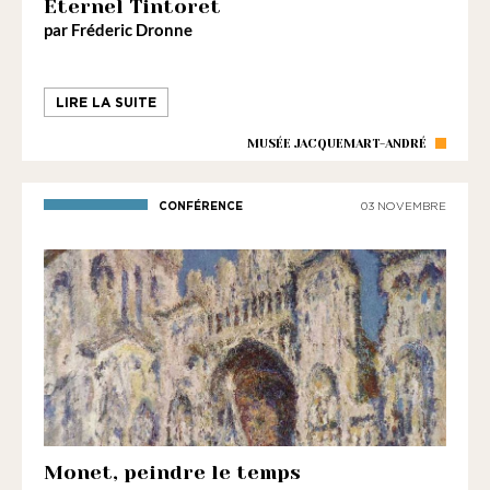
1901
Éternel Tintoret
par Fréderic Dronne
ayant
une
vocation
LIRE LA SUITE
culturelle.
MUSÉE JACQUEMART-ANDRÉ
CONFÉRENCE
03 NOVEMBRE
Monet, peindre le temps